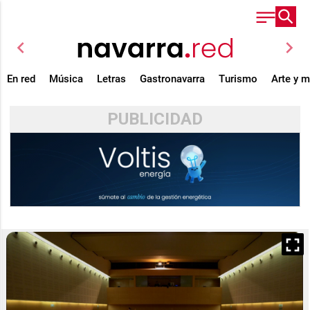
chevron_left
chevron_right
En red
Música
Letras
Gastronavarra
Turismo
Arte y 
PUBLICIDAD