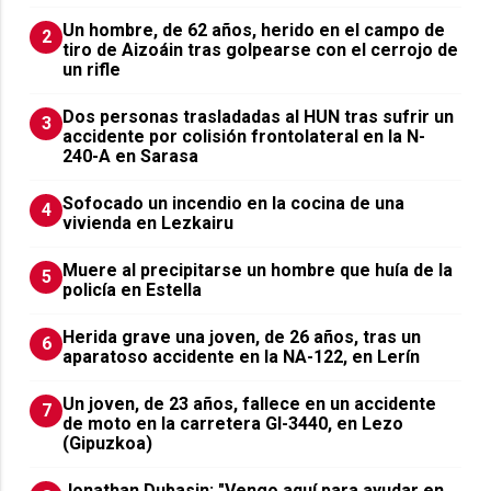
Un hombre, de 62 años, herido en el campo de
2
tiro de Aizoáin tras golpearse con el cerrojo de
un rifle
​Dos personas trasladadas al HUN tras sufrir un
3
accidente por colisión frontolateral en la N-
240-A en Sarasa
Sofocado un incendio en la cocina de una
4
vivienda en Lezkairu
Muere al precipitarse un hombre que huía de la
5
policía en Estella
Herida grave una joven, de 26 años, tras un
6
aparatoso accidente en la NA-122, en Lerín
Un joven, de 23 años, fallece en un accidente
7
de moto en la carretera GI-3440, en Lezo
(Gipuzkoa)
Jonathan Dubasin: "Vengo aquí para ayudar en