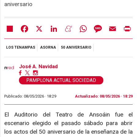
aniversario
Share
Facebook
X
LinkedIn
Meneame
WhatsApp
Message
Email
Pr
LOS TENAMPAS
ASORNA
50 ANIVERSARIO
José A. Navidad
PAMPLONA ACTUAL SOCIEDAD
Publicado: 08/05/2026 ·
18:29
Actualizado: 08/05/2026 · 18:29
El Auditorio del Teatro de Ansoáin fue el
escenario elegido el pasado sábado para abrir
los actos del 50 aniversario de la enseñanza de la