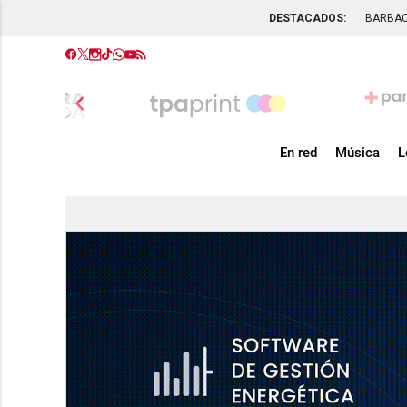
DESTACADOS:
BARBA
chevron_left
En red
Música
L