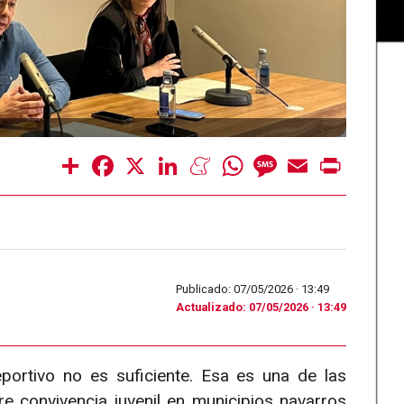
Share
Facebook
X
LinkedIn
Meneame
WhatsApp
Message
Email
Print
Publicado: 07/05/2026 ·
13:49
Actualizado: 07/05/2026 · 13:49
deportivo no es suficiente. Esa es una de las
e convivencia juvenil en municipios navarros