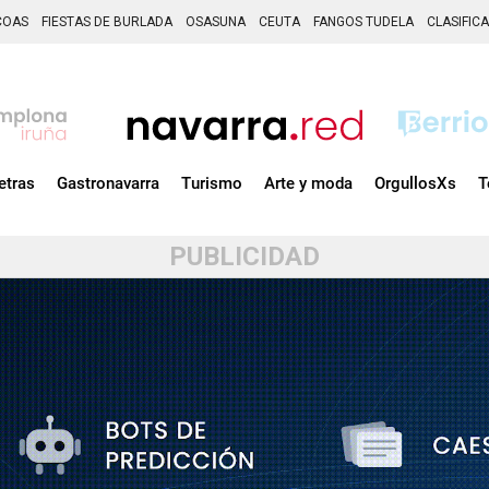
COAS
FIESTAS DE BURLADA
OSASUNA
CEUTA
FANGOS TUDELA
CLASIFIC
etras
Gastronavarra
Turismo
Arte y moda
OrgullosXs
T
PUBLICIDAD