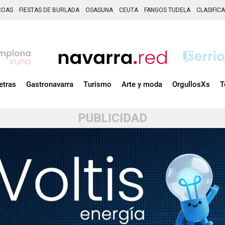
COAS
FIESTAS DE BURLADA
OSASUNA
CEUTA
FANGOS TUDELA
CLASIFIC
etras
Gastronavarra
Turismo
Arte y moda
OrgullosXs
T
PUBLICIDAD