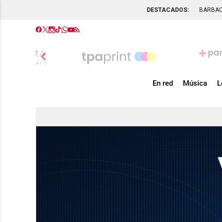
DESTACADOS:
BARBA
chevron_left
En red
Música
L