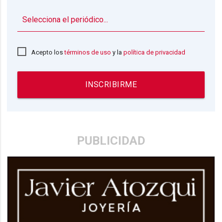
▼
Acepto los
términos de uso
y la
política de privacidad
INSCRIBIRME
PUBLICIDAD