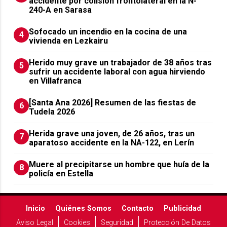
accidente por colisión frontolateral en la N-
240-A en Sarasa
Sofocado un incendio en la cocina de una
4
vivienda en Lezkairu
Herido muy grave un trabajador de 38 años tras
5
sufrir un accidente laboral con agua hirviendo
en Villafranca
[Santa Ana 2026] Resumen de las fiestas de
6
Tudela 2026
Herida grave una joven, de 26 años, tras un
7
aparatoso accidente en la NA-122, en Lerín
Muere al precipitarse un hombre que huía de la
8
policía en Estella
Inicio
Quiénes Somos
Contacto
Publicidad
Aviso Legal
Cookies
Seguridad
Protección De Datos