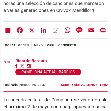
horas una selección de canciones que marcaron
a varias generaciones en Civivox Mendillorri
Share
Facebook
X
LinkedIn
Meneame
WhatsApp
Message
Email
Pr
GOZATU GOSPEL
MENDILLORRI
CONCIERTO
Ricardo Barquín
PAMPLONA ACTUAL BARRIOS
Publicado: 28/04/2026 ·
21:32
Actualizado: 29/04/2026 · 18:02
La agenda cultural de Pamplona se viste de gala
el próximo 2 de mayo con una propuesta musical