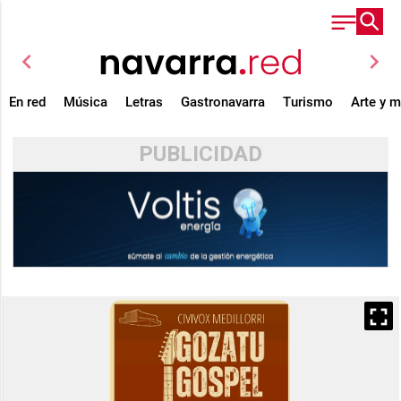
chevron_left
chevron_right
En red
Música
Letras
Gastronavarra
Turismo
Arte y 
PUBLICIDAD