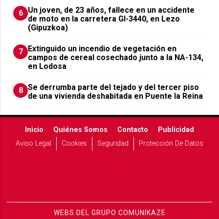
Un joven, de 23 años, fallece en un accidente
6
de moto en la carretera GI-3440, en Lezo
(Gipuzkoa)
Extinguido un incendio de vegetación en
7
campos de cereal cosechado junto a la NA-134,
en Lodosa
Se derrumba parte del tejado y del tercer piso
8
de una vivienda deshabitada en Puente la Reina
Inicio
Quiénes Somos
Contacto
Publicidad
Aviso Legal
Cookies
Seguridad
Protección De Datos
WEBS DEL GRUPO COMUNIKAZE