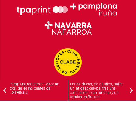
Pamplona registró en 2025 un
Un conductor, de 51 años, sufre
total de 44 incidentes de
un latigazo cervical tras una
LGTBIfobia
colisión entre un turismo y un
camión en Burlada
2026
© Grupo Comunikaze
Desarrollado por:
OA Cloud