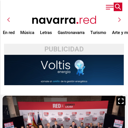
chevron_left
chevron_right
En red
Música
Letras
Gastronavarra
Turismo
Arte y 
PUBLICIDAD