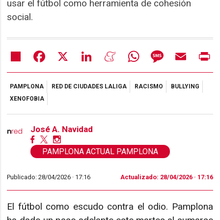
usar el fútbol como herramienta de cohesión
social.
Share
Facebook
X
LinkedIn
Meneame
WhatsApp
Message
Email
Pr
PAMPLONA
RED DE CIUDADES LALIGA
RACISMO
BULLYING
XENOFOBIA
José A. Navidad
PAMPLONA ACTUAL PAMPLONA
Publicado: 28/04/2026 ·
17:16
Actualizado: 28/04/2026 · 17:16
El fútbol como escudo contra el odio. Pamplona