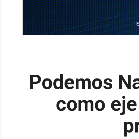
Podemos Nav
como eje 
p