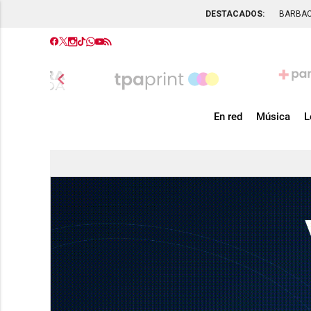
DESTACADOS:
BARBA
chevron_left
En red
Música
L