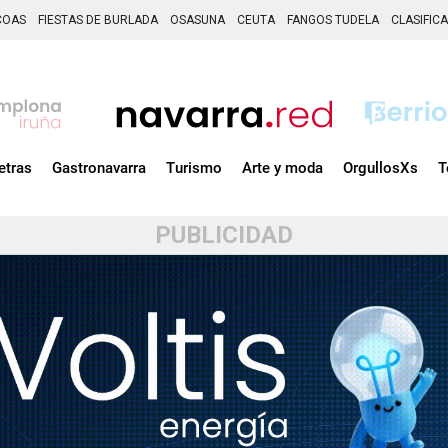
COAS
FIESTAS DE BURLADA
OSASUNA
CEUTA
FANGOS TUDELA
CLASIFIC
etras
Gastronavarra
Turismo
Arte y moda
OrgullosXs
T
PUBLICIDAD