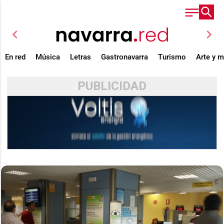
chevron_left
chevron_right
En red
Música
Letras
Gastronavarra
Turismo
Arte y 
PUBLICIDAD