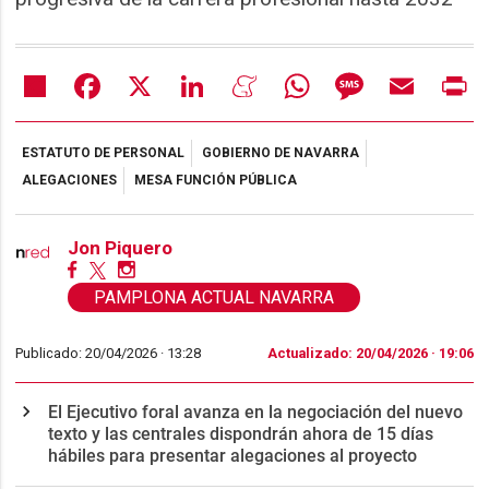
Share
Facebook
X
LinkedIn
Meneame
WhatsApp
Message
Email
Pr
ESTATUTO DE PERSONAL
GOBIERNO DE NAVARRA
ALEGACIONES
MESA FUNCIÓN PÚBLICA
Jon Piquero
PAMPLONA ACTUAL NAVARRA
Publicado: 20/04/2026 ·
13:28
Actualizado: 20/04/2026 · 19:06
El Ejecutivo foral avanza en la negociación del nuevo
texto y las centrales dispondrán ahora de 15 días
hábiles para presentar alegaciones al proyecto