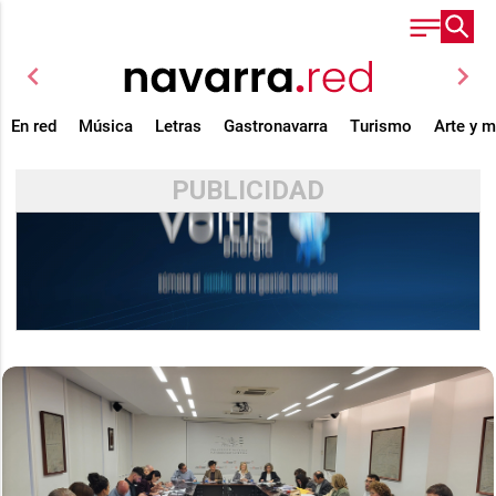
chevron_left
chevron_right
En red
Música
Letras
Gastronavarra
Turismo
Arte y 
PUBLICIDAD