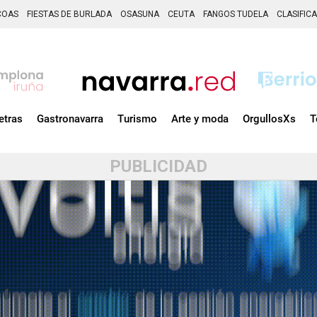
COAS
FIESTAS DE BURLADA
OSASUNA
CEUTA
FANGOS TUDELA
CLASIFIC
etras
Gastronavarra
Turismo
Arte y moda
OrgullosXs
T
PUBLICIDAD