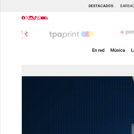
DESTACADOS:
BARBA
chevron_left
En red
Música
L