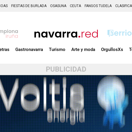
COAS
FIESTAS DE BURLADA
OSASUNA
CEUTA
FANGOS TUDELA
CLASIFIC
etras
Gastronavarra
Turismo
Arte y moda
OrgullosXs
T
PUBLICIDAD