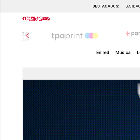
DESTACADOS:
BARBA
chevron_left
En red
Música
L