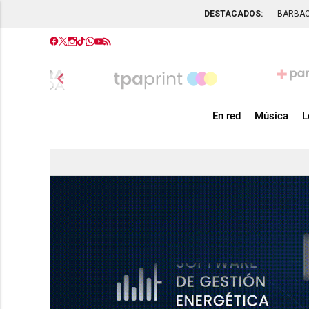
DESTACADOS:
BARBA
chevron_left
En red
Música
L