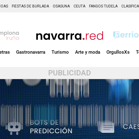
COAS
FIESTAS DE BURLADA
OSASUNA
CEUTA
FANGOS TUDELA
CLASIFIC
etras
Gastronavarra
Turismo
Arte y moda
OrgullosXs
T
PUBLICIDAD