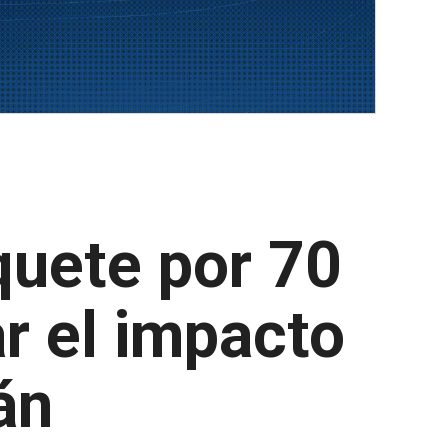
quete por 70
ar el impacto
án