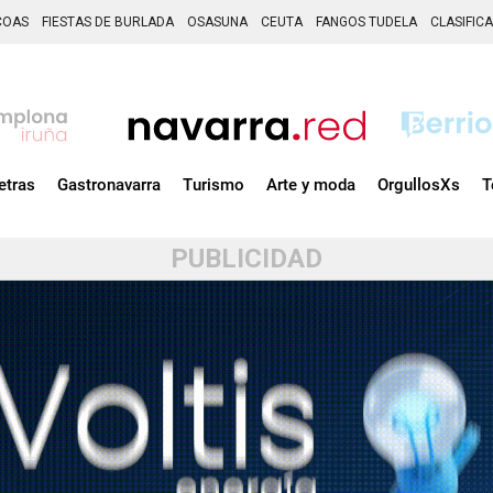
COAS
FIESTAS DE BURLADA
OSASUNA
CEUTA
FANGOS TUDELA
CLASIFIC
etras
Gastronavarra
Turismo
Arte y moda
OrgullosXs
T
PUBLICIDAD