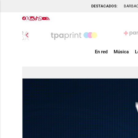
DESTACADOS:
BARBA
chevron_left
En red
Música
L