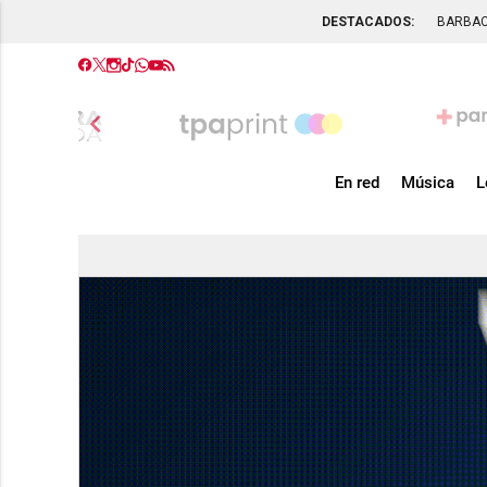
DESTACADOS:
BARBA
chevron_left
En red
Música
L