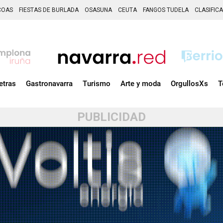
COAS
FIESTAS DE BURLADA
OSASUNA
CEUTA
FANGOS TUDELA
CLASIFIC
etras
Gastronavarra
Turismo
Arte y moda
OrgullosXs
T
PUBLICIDAD