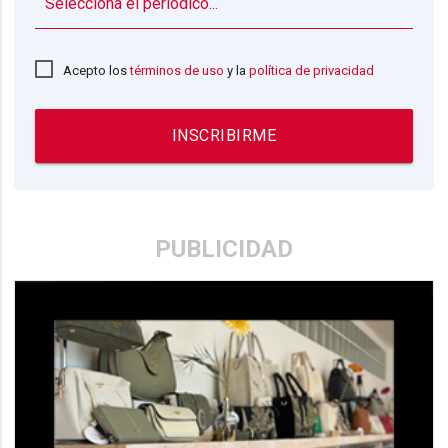
▼
Acepto los
términos de uso
y la
política de privacidad
INSCRIBIRME
PUBLICIDAD