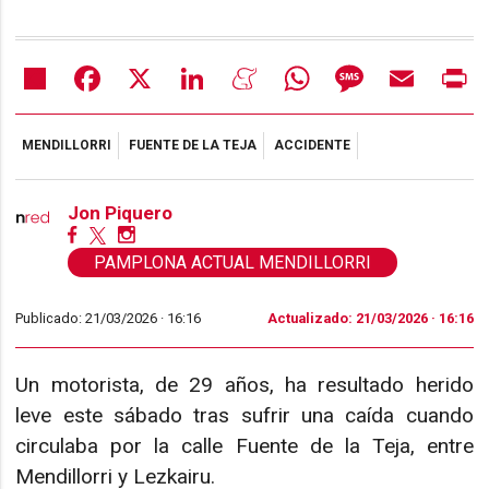
Share
Facebook
X
LinkedIn
Meneame
WhatsApp
Message
Email
Pr
MENDILLORRI
FUENTE DE LA TEJA
ACCIDENTE
Jon Piquero
PAMPLONA ACTUAL MENDILLORRI
Publicado: 21/03/2026 ·
16:16
Actualizado: 21/03/2026 · 16:16
Un motorista, de 29 años, ha resultado herido
leve este sábado tras sufrir una caída cuando
circulaba por la calle Fuente de la Teja, entre
Mendillorri y Lezkairu.