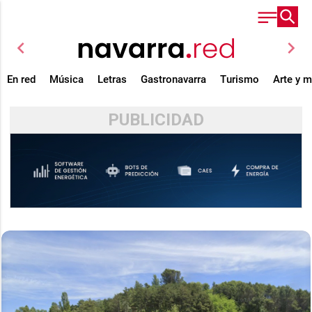
chevron_left
chevron_right
En red
Música
Letras
Gastronavarra
Turismo
Arte y 
PUBLICIDAD