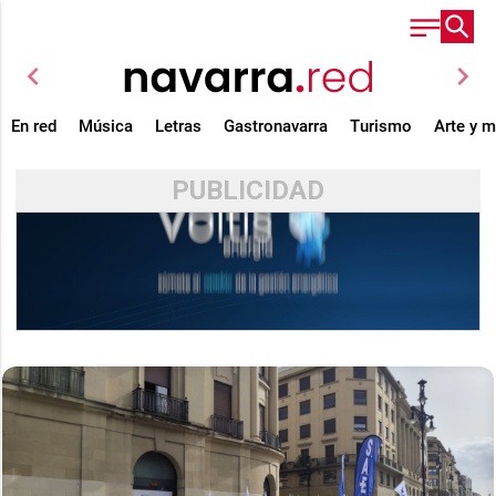
chevron_left
chevron_right
En red
Música
Letras
Gastronavarra
Turismo
Arte y 
PUBLICIDAD