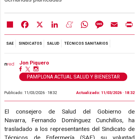
Share
Facebook
X
LinkedIn
Meneame
WhatsApp
Message
Email
Pr
SAE
SINDICATOS
SALUD
TÉCNICOS SANITARIOS
Jon Piquero
PAMPLONA ACTUAL SALUD Y BIENESTAR
Publicado: 11/03/2026 ·
18:32
Actualizado: 11/03/2026 · 18:32
El consejero de Salud del Gobierno de
Navarra, Fernando Domínguez Cunchillos, ha
trasladado a los representantes del Sindicato de
Técnicos de Enfermería (SAE) su voluntad