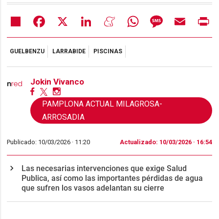
Share
Facebook
X
LinkedIn
Meneame
WhatsApp
Message
Email
Pr
GUELBENZU
LARRABIDE
PISCINAS
Jokin Vivanco
PAMPLONA ACTUAL MILAGROSA-
ARROSADIA
Publicado: 10/03/2026 ·
11:20
Actualizado: 10/03/2026 · 16:54
Las necesarias intervenciones que exige Salud
Publica, así como las importantes pérdidas de agua
que sufren los vasos adelantan su cierre