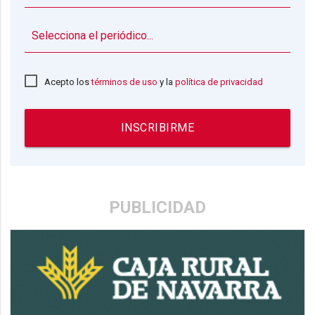
▼
Acepto los
términos de uso
y la
política de privacidad
INSCRIBIRME
PUBLICIDAD