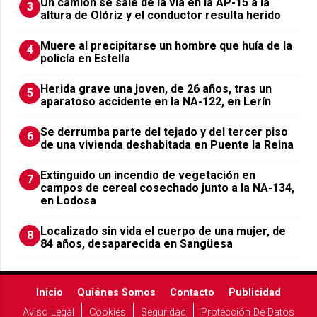
Un camión se sale de la vía en la AP-15 a la
3
altura de Olóriz y el conductor resulta herido
Muere al precipitarse un hombre que huía de la
4
policía en Estella
Herida grave una joven, de 26 años, tras un
5
aparatoso accidente en la NA-122, en Lerín
Se derrumba parte del tejado y del tercer piso
6
de una vivienda deshabitada en Puente la Reina
Extinguido un incendio de vegetación en
7
campos de cereal cosechado junto a la NA-134,
en Lodosa
Localizado sin vida el cuerpo de una mujer, de
8
84 años, desaparecida en Sangüesa
Inicio
Quiénes Somos
Contacto
Publicidad
Aviso Legal
Cookies
Seguridad
Protección De Datos