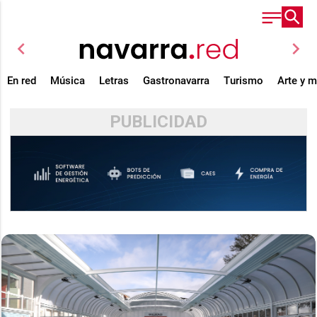
chevron_left
chevron_right
En red
Música
Letras
Gastronavarra
Turismo
Arte y 
PUBLICIDAD