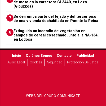
de moto en la carretera GI-3440, en Lezo
(Gipuzkoa)
Se derrumba parte del tejado y del tercer piso
7
de una vivienda deshabitada en Puente la Reina
Extinguido un incendio de vegetación en
8
campos de cereal cosechado junto a la NA-134,
en Lodosa
Inicio
Quiénes Somos
Contacto
Publicidad
Aviso Legal
Cookies
Seguridad
Protección De Datos
WEBS DEL GRUPO COMUNIKAZE