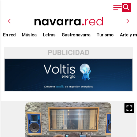
chevron_left
chevron_right
En red
Música
Letras
Gastronavarra
Turismo
Arte y 
PUBLICIDAD