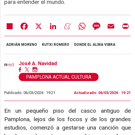
para entender el mundo.
Share
Facebook
X
LinkedIn
Meneame
WhatsApp
Message
Email
Pr
ADRIÁN MORENO
KUTXI ROMERO
DONDE EL ALMA VIBRA
José A. Navidad
PAMPLONA ACTUAL CULTURA
Publicado: 06/03/2026 ·
19:21
Actualizado: 06/03/2026 · 19:21
En un pequeño piso del casco antiguo de
Pamplona, lejos de los focos y de los grandes
estudios, comenzó a gestarse una canción que