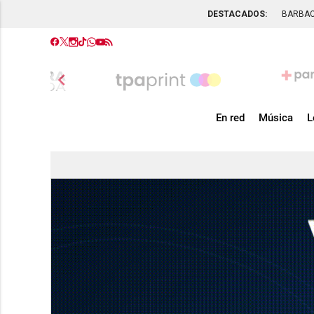
DESTACADOS:
BARBA
chevron_left
En red
Música
L