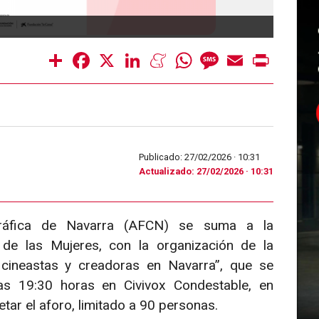
Cartel
Share
Facebook
X
LinkedIn
Meneame
WhatsApp
Message
Email
Print
Publicado: 27/02/2026 ·
10:31
Actualizado: 27/02/2026 · 10:31
gráfica de Navarra (AFCN) se suma a la
de las Mujeres, con la organización de la
 cineastas y creadoras en Navarra”, que se
as 19:30 horas en Civivox Condestable, en
tar el aforo, limitado a 90 personas.