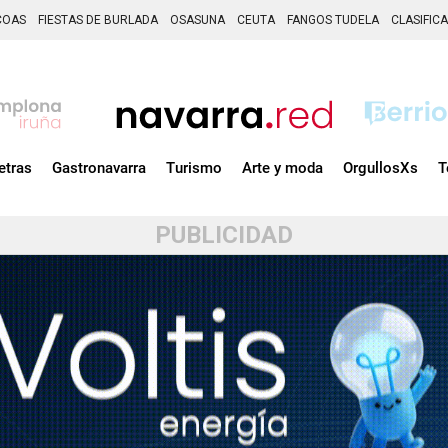
COAS
FIESTAS DE BURLADA
OSASUNA
CEUTA
FANGOS TUDELA
CLASIFIC
etras
Gastronavarra
Turismo
Arte y moda
OrgullosXs
T
PUBLICIDAD