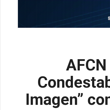
AFCN 
Condestab
Imagen” con