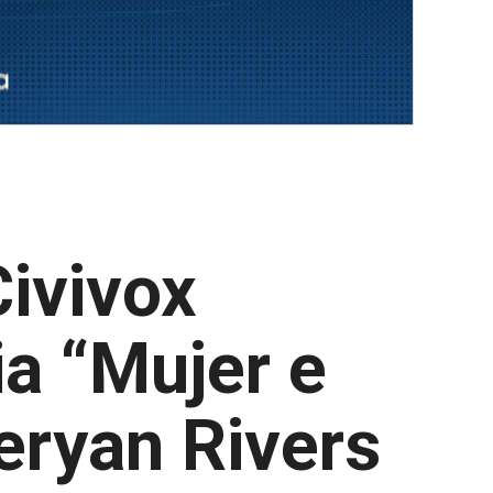
ivivox
a “Mujer e
eryan Rivers