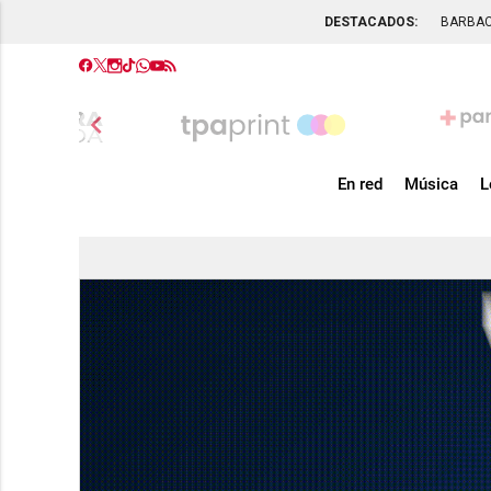
DESTACADOS:
BARBA
chevron_left
En red
Música
L