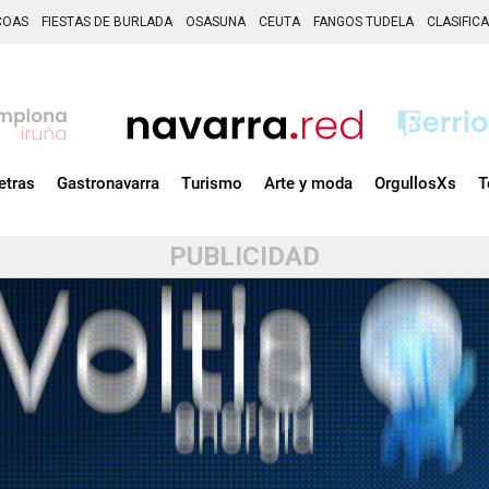
COAS
FIESTAS DE BURLADA
OSASUNA
CEUTA
FANGOS TUDELA
CLASIFIC
etras
Gastronavarra
Turismo
Arte y moda
OrgullosXs
T
PUBLICIDAD