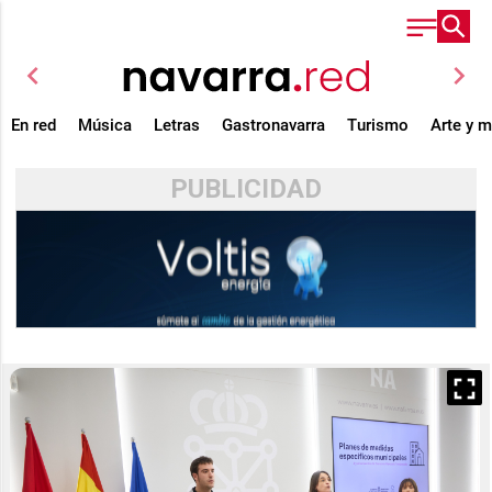
chevron_left
chevron_right
En red
Música
Letras
Gastronavarra
Turismo
Arte y 
PUBLICIDAD