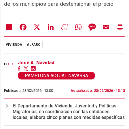
de los municipios para destensionar el precio
Share
Facebook
X
LinkedIn
Meneame
WhatsApp
Message
Email
Pr
VIVIENDA
ALFARO
José A. Navidad
PAMPLONA ACTUAL NAVARRA
Publicado: 23/02/2026 ·
13:00
Actualizado: 23/02/2026 · 13:13
El Departamento de Vivienda, Juventud y Políticas
Migratorias, en coordinación con las entidades
locales, elabora cinco planes con medidas específicas