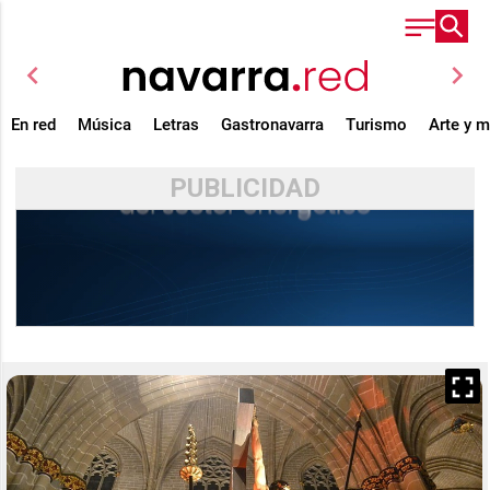
chevron_left
chevron_right
En red
Música
Letras
Gastronavarra
Turismo
Arte y 
PUBLICIDAD