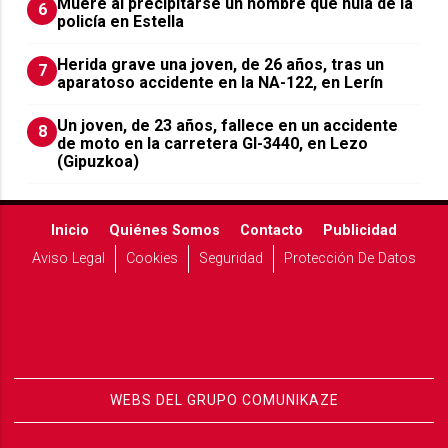
Muere al precipitarse un hombre que huía de la
6
policía en Estella
Herida grave una joven, de 26 años, tras un
7
aparatoso accidente en la NA-122, en Lerín
Un joven, de 23 años, fallece en un accidente
8
de moto en la carretera GI-3440, en Lezo
(Gipuzkoa)
Inicio
Quiénes Somos
Contacto
Publicidad
Aviso Legal
Cookies
Seguridad
Protección De Datos
WEBS DEL GRUPO COMUNIKAZE