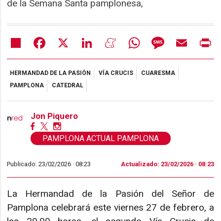
de la Semana Santa pamplonesa,
Share
Facebook
X
LinkedIn
Meneame
WhatsApp
Message
Email
Pr
HERMANDAD DE LA PASIÓN
VÍA CRUCIS
CUARESMA
PAMPLONA
CATEDRAL
Jon Piquero
PAMPLONA ACTUAL PAMPLONA
Publicado: 23/02/2026 ·
08:23
Actualizado: 23/02/2026 · 08:23
La Hermandad de la Pasión del Señor de
Pamplona celebrará este viernes 27 de febrero, a