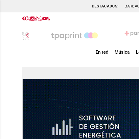
DESTACADOS:
BARBA
chevron_left
En red
Música
L