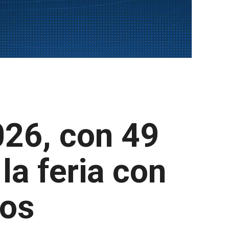
26, con 49
a feria con
tos