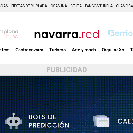
COAS
FIESTAS DE BURLADA
OSASUNA
CEUTA
FANGOS TUDELA
CLASIFIC
etras
Gastronavarra
Turismo
Arte y moda
OrgullosXs
T
PUBLICIDAD