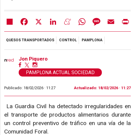
Share
Facebook
X
LinkedIn
Meneame
WhatsApp
Message
Email
Pr
QUESOS TRANSPORTADOS
CONTROL
PAMPLONA
Jon Piquero
PAMPLONA ACTUAL SOCIEDAD
Publicado: 18/02/2026 ·
11:27
Actualizado: 18/02/2026 · 11:27
La Guardia Civil ha detectado irregularidades en
el transporte de productos alimentarios durante
un control preventivo de tráfico en una vía de la
Comunidad Foral.