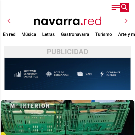
chevron_left
chevron_right
En red
Música
Letras
Gastronavarra
Turismo
Arte y 
PUBLICIDAD