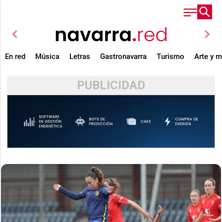
chevron_left
chevron_right
En red
Música
Letras
Gastronavarra
Turismo
Arte y 
PUBLICIDAD