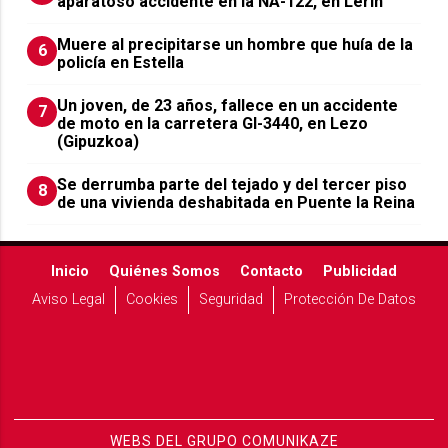
aparatoso accidente en la NA-122, en Lerín
Muere al precipitarse un hombre que huía de la
6
policía en Estella
Un joven, de 23 años, fallece en un accidente
7
de moto en la carretera GI-3440, en Lezo
(Gipuzkoa)
Se derrumba parte del tejado y del tercer piso
8
de una vivienda deshabitada en Puente la Reina
Inicio
Quiénes Somos
Contacto
Publicidad
Aviso Legal
Cookies
Seguridad
Protección De Datos
WEBS DEL GRUPO COMUNIKAZE