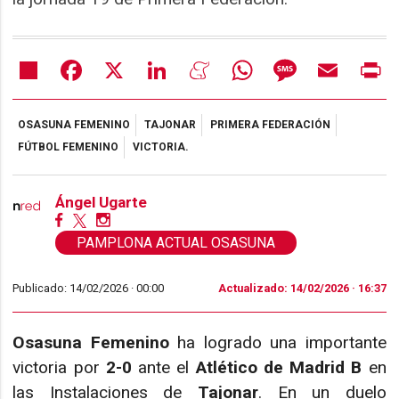
Share
Facebook
X
LinkedIn
Meneame
WhatsApp
Message
Email
Pr
OSASUNA FEMENINO
TAJONAR
PRIMERA FEDERACIÓN
FÚTBOL FEMENINO
VICTORIA.
Ángel Ugarte
PAMPLONA ACTUAL OSASUNA
Publicado: 14/02/2026 ·
00:00
Actualizado: 14/02/2026 · 16:37
Osasuna Femenino
ha logrado una importante
victoria por
2-0
ante el
Atlético de Madrid B
en
las Instalaciones de
Tajonar
. En un duelo