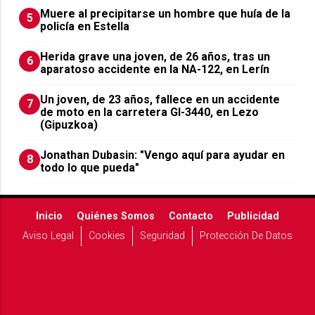
Muere al precipitarse un hombre que huía de la
5
policía en Estella
Herida grave una joven, de 26 años, tras un
6
aparatoso accidente en la NA-122, en Lerín
Un joven, de 23 años, fallece en un accidente
7
de moto en la carretera GI-3440, en Lezo
(Gipuzkoa)
Jonathan Dubasin: "Vengo aquí para ayudar en
8
todo lo que pueda"
Inicio
Quiénes Somos
Contacto
Publicidad
Aviso Legal
Cookies
Seguridad
Protección De Datos