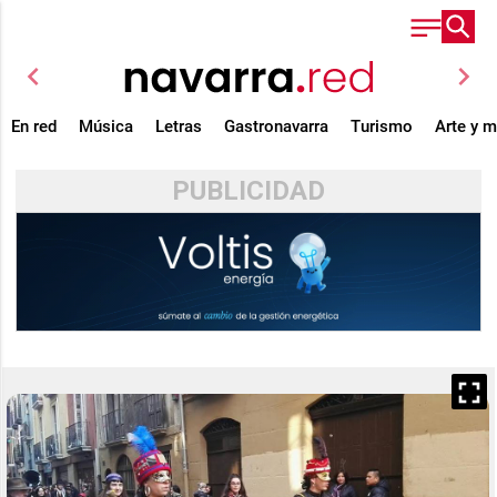
chevron_left
chevron_right
En red
Música
Letras
Gastronavarra
Turismo
Arte y 
PUBLICIDAD