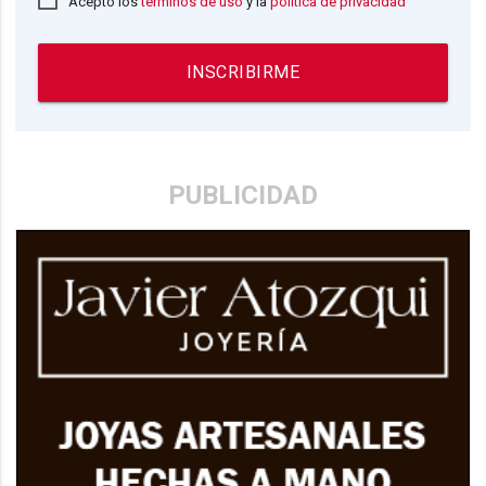
Acepto los
términos de uso
y la
política de privacidad
INSCRIBIRME
PUBLICIDAD