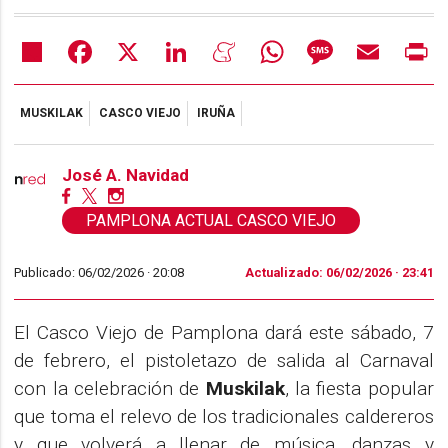
Share
Facebook
X
LinkedIn
Meneame
WhatsApp
Message
Email
Pr
MUSKILAK
CASCO VIEJO
IRUÑA
José A. Navidad
PAMPLONA ACTUAL CASCO VIEJO
Publicado: 06/02/2026 ·
20:08
Actualizado: 06/02/2026 · 23:41
El Casco Viejo de Pamplona dará este sábado, 7
de febrero, el pistoletazo de salida al Carnaval
con la celebración de
Muskilak
, la fiesta popular
que toma el relevo de los tradicionales caldereros
y que volverá a llenar de música, danzas y