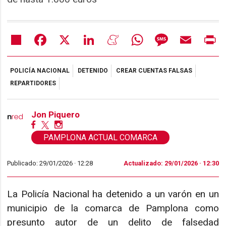
Share
Facebook
X
LinkedIn
Meneame
WhatsApp
Message
Email
Pr
POLICÍA NACIONAL
DETENIDO
CREAR CUENTAS FALSAS
REPARTIDORES
Jon Piquero
PAMPLONA ACTUAL COMARCA
Publicado: 29/01/2026 ·
12:28
Actualizado: 29/01/2026 · 12:30
La Policía Nacional ha detenido a un varón en un
municipio de la comarca de Pamplona como
presunto autor de un delito de falsedad