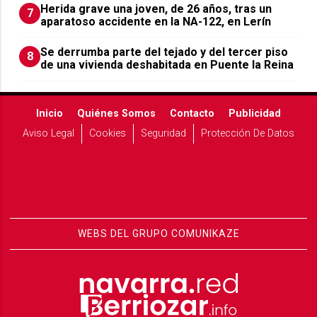
Herida grave una joven, de 26 años, tras un
7
aparatoso accidente en la NA-122, en Lerín
Se derrumba parte del tejado y del tercer piso
8
de una vivienda deshabitada en Puente la Reina
Inicio
Quiénes Somos
Contacto
Publicidad
Aviso Legal
Cookies
Seguridad
Protección De Datos
WEBS DEL GRUPO COMUNIKAZE