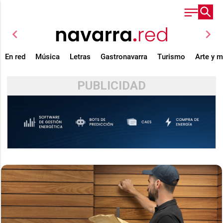
chevron_left
chevron_right
En red
Música
Letras
Gastronavarra
Turismo
Arte y 
PUBLICIDAD