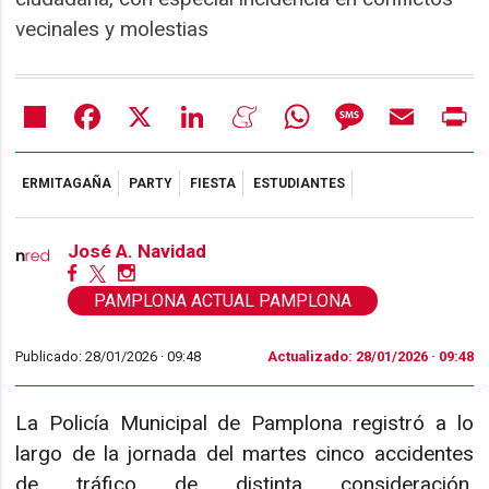
vecinales y molestias
Share
Facebook
X
LinkedIn
Meneame
WhatsApp
Message
Email
Pr
ERMITAGAÑA
PARTY
FIESTA
ESTUDIANTES
José A. Navidad
PAMPLONA ACTUAL PAMPLONA
Publicado: 28/01/2026 ·
09:48
Actualizado: 28/01/2026 · 09:48
La Policía Municipal de Pamplona registró a lo
largo de la jornada del martes cinco accidentes
de tráfico de distinta consideración,