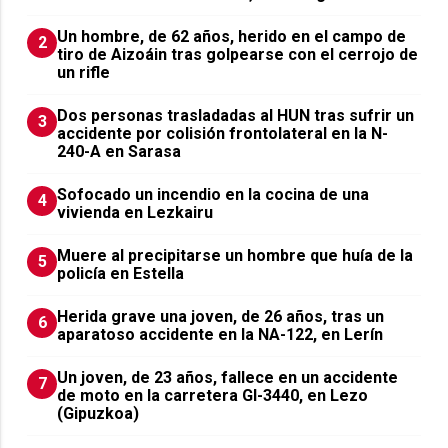
Un hombre, de 62 años, herido en el campo de
2
tiro de Aizoáin tras golpearse con el cerrojo de
un rifle
​Dos personas trasladadas al HUN tras sufrir un
3
accidente por colisión frontolateral en la N-
240-A en Sarasa
Sofocado un incendio en la cocina de una
4
vivienda en Lezkairu
Muere al precipitarse un hombre que huía de la
5
policía en Estella
Herida grave una joven, de 26 años, tras un
6
aparatoso accidente en la NA-122, en Lerín
Un joven, de 23 años, fallece en un accidente
7
de moto en la carretera GI-3440, en Lezo
(Gipuzkoa)