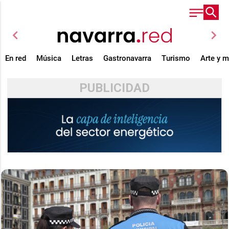
chevron_left
chevron_right
En red
Música
Letras
Gastronavarra
Turismo
Arte y 
PUBLICIDAD