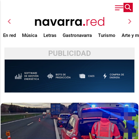
chevron_left
chevron_right
En red
Música
Letras
Gastronavarra
Turismo
Arte y 
PUBLICIDAD