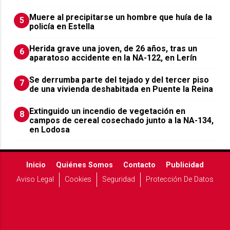
Muere al precipitarse un hombre que huía de la
5
policía en Estella
Herida grave una joven, de 26 años, tras un
6
aparatoso accidente en la NA-122, en Lerín
Se derrumba parte del tejado y del tercer piso
7
de una vivienda deshabitada en Puente la Reina
Extinguido un incendio de vegetación en
8
campos de cereal cosechado junto a la NA-134,
en Lodosa
Inicio
Quiénes Somos
Contacto
Publicidad
Aviso Legal
Cookies
Seguridad
Protección De Datos