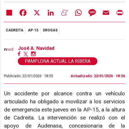
Share
Facebook
X
LinkedIn
Meneame
WhatsApp
Message
Email
Pr
CADREITA
AP-15
DROGAS
José A. Navidad
PAMPLONA ACTUAL LA RIBERA
Publicado: 22/01/2026 ·
18:55
Actualizado: 22/01/2026 · 18:56
Un accidente por alcance contra un vehículo
articulado ha obligado a movilizar a los servicios
de emergencia este jueves en la AP-15, a la altura
de Cadreita. La intervención se realizó con el
apoyo de Audenasa, concesionaria de la