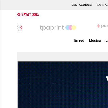
DESTACADOS:
BARBA
chevron_left
En red
Música
L