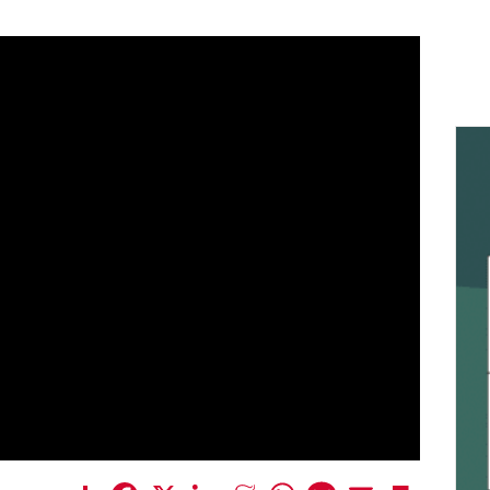
Share
Facebook
X
LinkedIn
Meneame
WhatsApp
Message
Email
Print