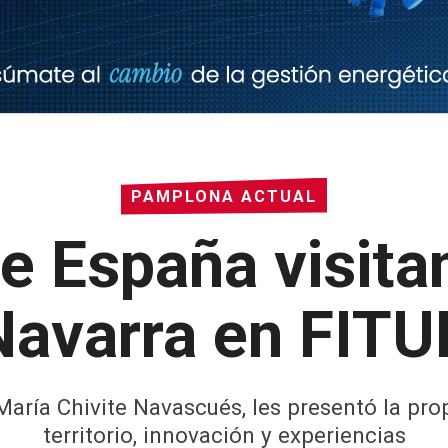
PAMPLONA ACTUAL
e España visitan
Navarra en FITU
 María Chivite Navascués, les presentó la pro
territorio, innovación y experiencias