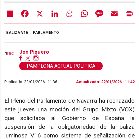
Share
Facebook
X
LinkedIn
Meneame
WhatsApp
Message
Email
Pr
BALIZA V16
PARLAMENTO
Jon Piquero
PAMPLONA ACTUAL POLÍTICA
Publicado: 22/01/2026 ·
11:36
Actualizado: 22/01/2026 · 11:42
El Pleno del Parlamento de Navarra ha rechazado
este jueves una moción del Grupo Mixto (VOX)
que solicitaba al Gobierno de España la
suspensión de la obligatoriedad de la baliza
luminosa V16 como sistema de señalización de