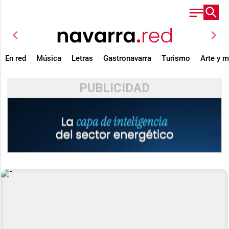
chevron_left
chevron_right
En red
Música
Letras
Gastronavarra
Turismo
Arte y 
PUBLICIDAD