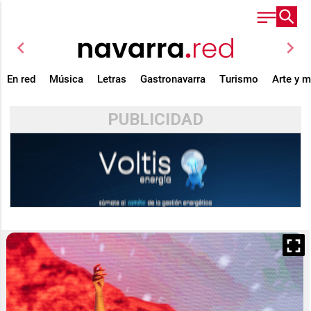
chevron_left
chevron_right
En red
Música
Letras
Gastronavarra
Turismo
Arte y 
PUBLICIDAD