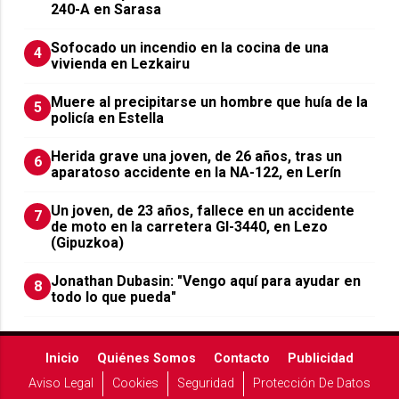
240-A en Sarasa
Sofocado un incendio en la cocina de una
4
vivienda en Lezkairu
Muere al precipitarse un hombre que huía de la
5
policía en Estella
Herida grave una joven, de 26 años, tras un
6
aparatoso accidente en la NA-122, en Lerín
Un joven, de 23 años, fallece en un accidente
7
de moto en la carretera GI-3440, en Lezo
(Gipuzkoa)
Jonathan Dubasin: "Vengo aquí para ayudar en
8
todo lo que pueda"
Inicio
Quiénes Somos
Contacto
Publicidad
Aviso Legal
Cookies
Seguridad
Protección De Datos