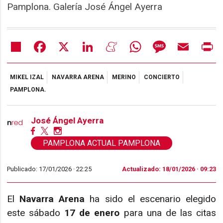
Pamplona. Galería José Ángel Ayerra
Share
Facebook
X
LinkedIn
Meneame
WhatsApp
Message
Email
Pr
MIKEL IZAL
NAVARRA ARENA
MERINO
CONCIERTO
PAMPLONA.
José Ángel Ayerra
PAMPLONA ACTUAL PAMPLONA
Publicado: 17/01/2026 ·
22:25
Actualizado: 18/01/2026 · 09:23
El
Navarra Arena
ha sido el escenario elegido
este sábado
17 de enero
para una de las citas