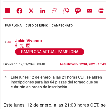
Share
Facebook
X
LinkedIn
Meneame
WhatsApp
Message
Email
Pr
PAMPLONA
CUBO DE RUBIK
CAMPEONATO
Jokin Vivanco
PAMPLONA ACTUAL PAMPLONA
Publicado: 12/01/2026 ·
09:40
Actualizado: 12/01/2026 · 10:43
Este lunes 12 de enero, a las 21 horas CET, se abren
inscripciones para las 64 plazas del torneo que se
cubrirán en orden de inscripción
Este lunes, 12 de enero, a las 21:00 horas CET, se