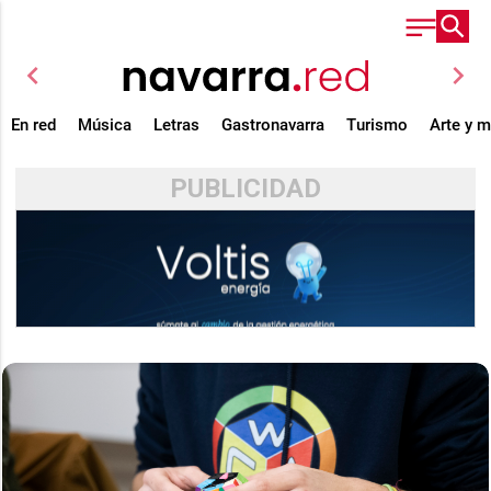
chevron_left
chevron_right
En red
Música
Letras
Gastronavarra
Turismo
Arte y 
PUBLICIDAD