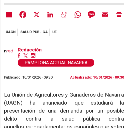
Share
Facebook
X
LinkedIn
Meneame
WhatsApp
Message
Email
Pr
UAGN
SALUD PÚBLICA
UE
Redacción
PAMPLONA ACTUAL NAVARRA
Publicado: 10/01/2026 ·
09:30
Actualizado: 10/01/2026 · 09:30
La Unión de Agricultores y Ganaderos de Navarra
(UAGN) ha anunciado que estudiará la
presentación de una demanda por un posible
delito contra la salud pública contra
aquellos europarlamentarios españoles que voten