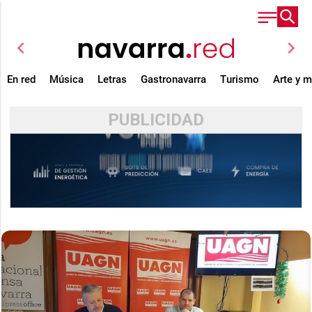
chevron_left
chevron_right
En red
Música
Letras
Gastronavarra
Turismo
Arte y 
PUBLICIDAD