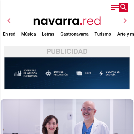
chevron_left
chevron_right
En red
Música
Letras
Gastronavarra
Turismo
Arte y 
PUBLICIDAD