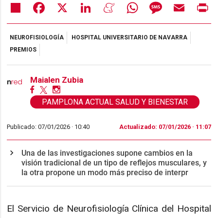
Share
Facebook
X
LinkedIn
Meneame
WhatsApp
Message
Email
Pr
NEUROFISIOLOGÍA
HOSPITAL UNIVERSITARIO DE NAVARRA
PREMIOS
Maialen Zubia
PAMPLONA ACTUAL SALUD Y BIENESTAR
Publicado: 07/01/2026 ·
10:40
Actualizado: 07/01/2026 · 11:07
Una de las investigaciones supone cambios en la
visión tradicional de un tipo de reflejos musculares, y
la otra propone un modo más preciso de interpr
El Servicio de Neurofisiología Clínica del Hospital