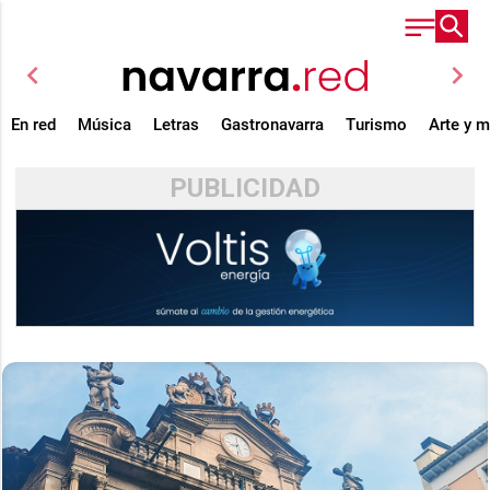
chevron_left
chevron_right
En red
Música
Letras
Gastronavarra
Turismo
Arte y 
PUBLICIDAD