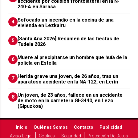
accidente por colisión frontolateral en la N-
240-A en Sarasa
Sofocado un incendio en la cocina de una
4
vivienda en Lezkairu
[Santa Ana 2026] Resumen de las fiestas de
5
Tudela 2026
Muere al precipitarse un hombre que huía de la
6
policía en Estella
Herida grave una joven, de 26 años, tras un
7
aparatoso accidente en la NA-122, en Lerín
Un joven, de 23 años, fallece en un accidente
8
de moto en la carretera GI-3440, en Lezo
(Gipuzkoa)
Inicio
Quiénes Somos
Contacto
Publicidad
Aviso Legal
Cookies
Seguridad
Protección De Datos