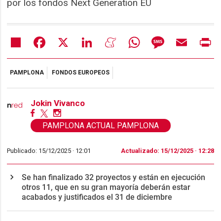
por los fondos Next Generation EU
Share
Facebook
X
LinkedIn
Meneame
WhatsApp
Message
Email
Pr
PAMPLONA
FONDOS EUROPEOS
Jokin Vivanco
PAMPLONA ACTUAL PAMPLONA
Publicado: 15/12/2025 ·
12:01
Actualizado: 15/12/2025 · 12:28
Se han finalizado 32 proyectos y están en ejecución
otros 11, que en su gran mayoría deberán estar
acabados y justificados el 31 de diciembre