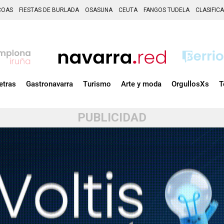
COAS
FIESTAS DE BURLADA
OSASUNA
CEUTA
FANGOS TUDELA
CLASIFIC
etras
Gastronavarra
Turismo
Arte y moda
OrgullosXs
T
PUBLICIDAD