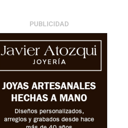
PUBLICIDAD
lona-Osasuna
Osasuna