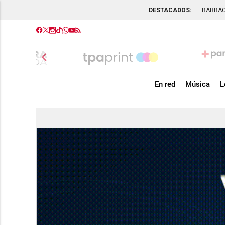
DESTACADOS:
BARBA
chevron_left
En red
Música
L