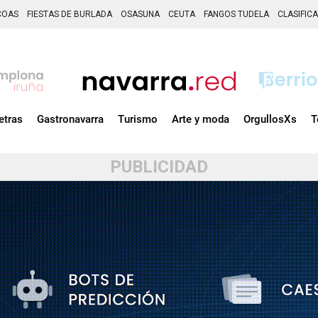
COAS
FIESTAS DE BURLADA
OSASUNA
CEUTA
FANGOS TUDELA
CLASIFIC
etras
Gastronavarra
Turismo
Arte y moda
OrgullosXs
T
PUBLICIDAD