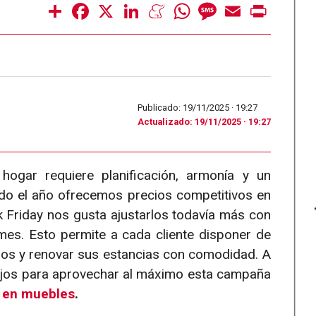
Share
Facebook
X
LinkedIn
Meneame
WhatsApp
Message
Email
Print
Publicado: 19/11/2025 ·
19:27
Actualizado: 19/11/2025 · 19:27
gar requiere planificación, armonía y un
do el año ofrecemos precios competitivos en
 Friday nos gusta ajustarlos todavía más con
mes. Esto permite a cada cliente disponer de
os y renovar sus estancias con comodidad. A
ejos para aprovechar al máximo esta campaña
y en muebles
.