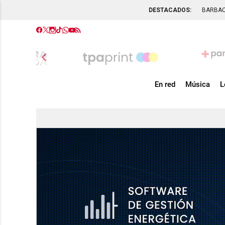
DESTACADOS:
BARBA
chevron_left
En red
Música
L