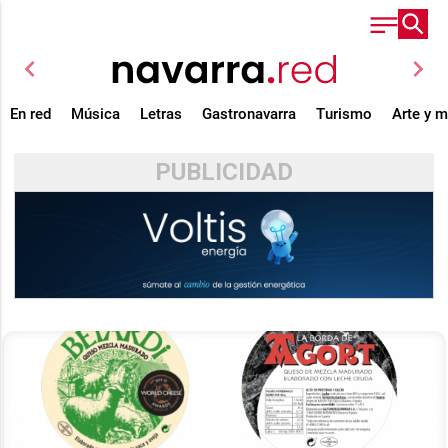
chevron_left
chevron_right
En red
Música
Letras
Gastronavarra
Turismo
Arte y 
PUBLICIDAD