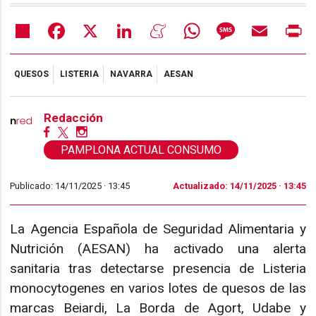
Share
Facebook
X
LinkedIn
Meneame
WhatsApp
Message
Email
Pr
QUESOS
LISTERIA
NAVARRA
AESAN
Redacción
PAMPLONA ACTUAL CONSUMO
Publicado: 14/11/2025 ·
13:45
Actualizado: 14/11/2025 · 13:45
La Agencia Española de Seguridad Alimentaria y
Nutrición (AESAN) ha activado una alerta
sanitaria tras detectarse presencia de Listeria
monocytogenes en varios lotes de quesos de las
marcas Beiardi, La Borda de Agort, Udabe y