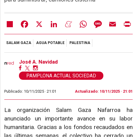
Share
Facebook
X
LinkedIn
Meneame
WhatsApp
Message
Email
Pr
SALAM GAZA
AGUA POTABLE
PALESTINA
José A. Navidad
PAMPLONA ACTUAL SOCIEDAD
Publicado: 10/11/2025 ·
21:01
Actualizado: 10/11/2025 · 21:01
La organización Salam Gaza Nafarroa ha
anunciado un importante avance en su labor
humanitaria. Gracias a los fondos recaudados en
las últimas semanas, el colectivo ha cerrado un