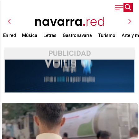
chevron_left
chevron_right
En red
Música
Letras
Gastronavarra
Turismo
Arte y 
PUBLICIDAD