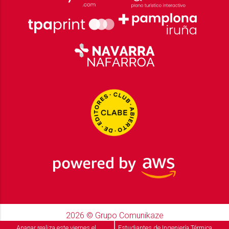
2026
© Grupo Comunikaze
Desarrollado por:
OA Cloud
Ananar realiza este viernes el
Estudiantes de Ingeniería Térmica