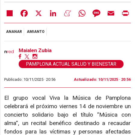
Share
Facebook
X
LinkedIn
Meneame
WhatsApp
Message
Email
Pr
ANANAR
AMIANTO
Maialen Zubia
PAMPLONA ACTUAL SALUD Y BIENESTAR
Publicado: 10/11/2025 ·
20:56
Actualizado: 10/11/2025 · 20:56
El grupo vocal Viva la Música de Pamplona
celebrará el próximo viernes 14 de noviembre un
concierto solidario bajo el título “Música con
alma”, un recital benéfico destinado a recaudar
fondos para las víctimas y personas afectadas