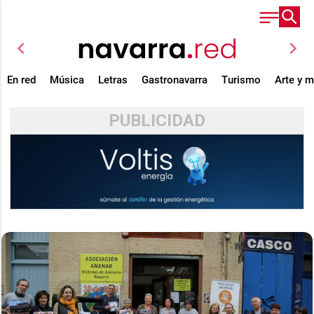
chevron_left
chevron_right
En red
Música
Letras
Gastronavarra
Turismo
Arte y 
PUBLICIDAD