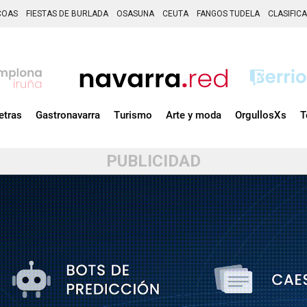
COAS
FIESTAS DE BURLADA
OSASUNA
CEUTA
FANGOS TUDELA
CLASIFIC
etras
Gastronavarra
Turismo
Arte y moda
OrgullosXs
T
PUBLICIDAD