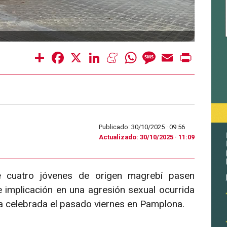
Share
Facebook
X
LinkedIn
Meneame
WhatsApp
Message
Email
Print
Publicado: 30/10/2025 ·
09:56
Actualizado: 30/10/2025 · 11:09
e cuatro jóvenes de origen magrebí pasen
le implicación en una agresión sexual ocurrida
ia celebrada el pasado viernes en Pamplona.