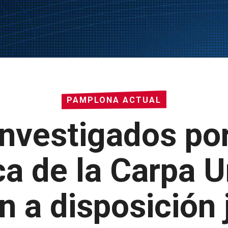
PAMPLONA ACTUAL
investigados por
a de la Carpa U
n a disposición j