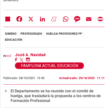
Share
Facebook
X
LinkedIn
Meneame
WhatsApp
Message
Email
Pr
GIMENO
PROFESORADO
HUELGA PROFESORES FP
EDUCACIÓN
José A. Navidad
PAMPLONA ACTUAL EDUCACIÓN
Publicado: 28/10/2025 ·
13:40
Actualizado: 29/10/2025 · 11:11
El Departamento se ha reunido con el comité de
huelga, que trasladará la propuesta a los centros de
Formación Profesional