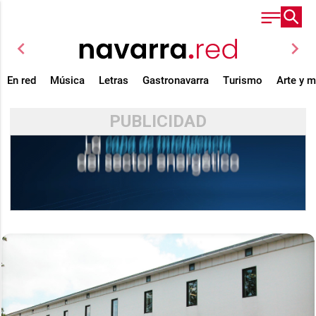
chevron_left
chevron_right
En red
Música
Letras
Gastronavarra
Turismo
Arte y 
PUBLICIDAD