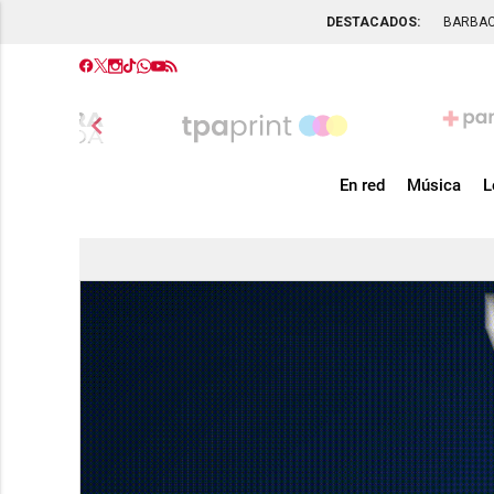
DESTACADOS:
BARBA
chevron_left
En red
Música
L