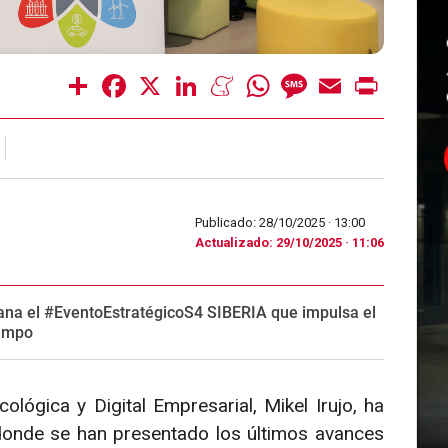
Share
Facebook
X
LinkedIn
Meneame
WhatsApp
Message
Email
Print
Publicado: 28/10/2025 ·
13:00
Actualizado: 29/10/2025 · 11:06
ana el #EventoEstratégicoS4 SIBERIA que impulsa el
campo
ológica y Digital Empresarial, Mikel Irujo, ha
donde se han presentado los últimos avances