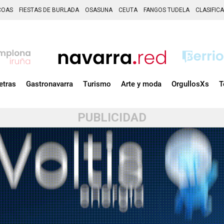
COAS
FIESTAS DE BURLADA
OSASUNA
CEUTA
FANGOS TUDELA
CLASIFIC
etras
Gastronavarra
Turismo
Arte y moda
OrgullosXs
T
PUBLICIDAD