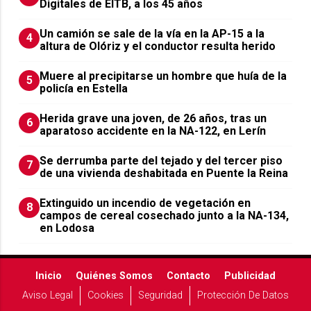
Digitales de EITB, a los 45 años
Un camión se sale de la vía en la AP-15 a la
4
altura de Olóriz y el conductor resulta herido
Muere al precipitarse un hombre que huía de la
5
policía en Estella
Herida grave una joven, de 26 años, tras un
6
aparatoso accidente en la NA-122, en Lerín
Se derrumba parte del tejado y del tercer piso
7
de una vivienda deshabitada en Puente la Reina
Extinguido un incendio de vegetación en
8
campos de cereal cosechado junto a la NA-134,
en Lodosa
Inicio
Quiénes Somos
Contacto
Publicidad
Aviso Legal
Cookies
Seguridad
Protección De Datos