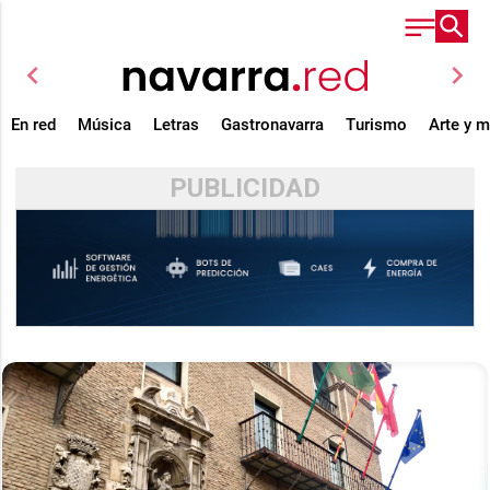
chevron_left
chevron_right
En red
Música
Letras
Gastronavarra
Turismo
Arte y 
PUBLICIDAD