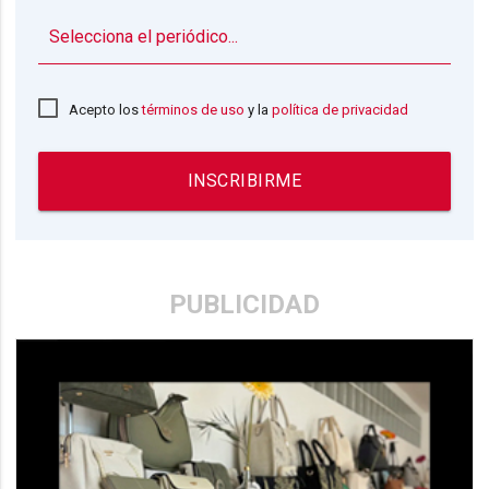
▼
Acepto los
términos de uso
y la
política de privacidad
INSCRIBIRME
PUBLICIDAD