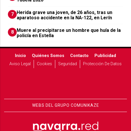
Herida grave una joven, de 26 años, tras un
7
aparatoso accidente en la NA-122, en Lerín
Muere al precipitarse un hombre que huía de la
8
policía en Estella
Inicio
Quiénes Somos
Contacto
Publicidad
Aviso Legal
Cookies
Seguridad
Protección De Datos
WEBS DEL GRUPO COMUNIKAZE