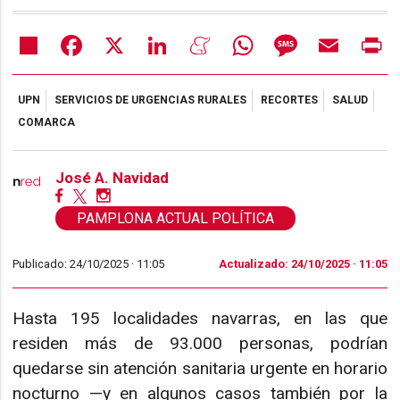
Share
Facebook
X
LinkedIn
Meneame
WhatsApp
Message
Email
Pr
UPN
SERVICIOS DE URGENCIAS RURALES
RECORTES
SALUD
COMARCA
José A. Navidad
PAMPLONA ACTUAL POLÍTICA
Publicado: 24/10/2025 ·
11:05
Actualizado: 24/10/2025 · 11:05
Hasta 195 localidades navarras, en las que
residen más de 93.000 personas, podrían
quedarse sin atención sanitaria urgente en horario
nocturno —y en algunos casos también por la