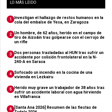
LO
MÁS LEIDO
Investigan el hallazgo de restos humanos en la
1
cola del embalse de Yesa, en Zaragoza
Un hombre, de 62 años, herido en el campo de
2
tiro de Aizoáin tras golpearse con el cerrojo de
un rifle
​Dos personas trasladadas al HUN tras sufrir un
3
accidente por colisión frontolateral en la N-
240-A en Sarasa
Sofocado un incendio en la cocina de una
4
vivienda en Lezkairu
Herido muy grave un trabajador de 38 años tras
5
sufrir un accidente laboral con agua hirviendo
en Villafranca
[Santa Ana 2026] Resumen de las fiestas de
6
Tudela 2026