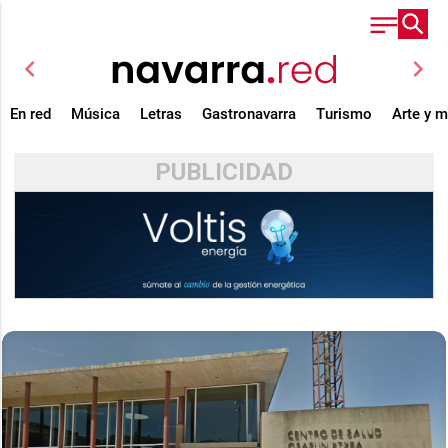
chevron_left
chevron_right
En red
Música
Letras
Gastronavarra
Turismo
Arte y 
PUBLICIDAD