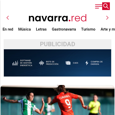
chevron_left
chevron_right
En red
Música
Letras
Gastronavarra
Turismo
Arte y 
PUBLICIDAD