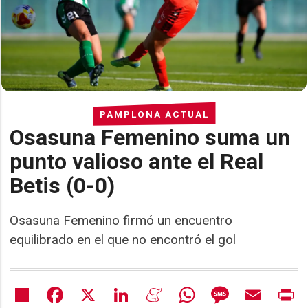
PAMPLONA ACTUAL
Osasuna Femenino suma un
punto valioso ante el Real
Betis (0-0)
Osasuna Femenino firmó un encuentro
equilibrado en el que no encontró el gol
Share
Facebook
X
LinkedIn
Meneame
WhatsApp
Message
Email
Pr