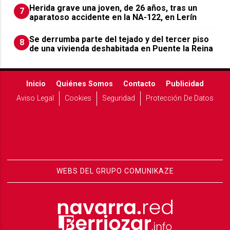
Herida grave una joven, de 26 años, tras un
7
aparatoso accidente en la NA-122, en Lerín
Se derrumba parte del tejado y del tercer piso
8
de una vivienda deshabitada en Puente la Reina
Inicio
Quiénes Somos
Contacto
Publicidad
Aviso Legal
Cookies
Seguridad
Protección De Datos
WEBS DEL GRUPO COMUNIKAZE