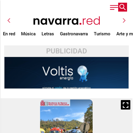
chevron_left
chevron_right
En red
Música
Letras
Gastronavarra
Turismo
Arte y 
PUBLICIDAD