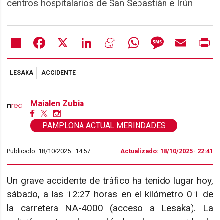
centros hospitalarios de San Sebastián e Irún
Share
Facebook
X
LinkedIn
Meneame
WhatsApp
Message
Email
Pr
LESAKA
ACCIDENTE
Maialen Zubia
PAMPLONA ACTUAL MERINDADES
Publicado: 18/10/2025 ·
14:57
Actualizado: 18/10/2025 · 22:41
Un grave accidente de tráfico ha tenido lugar hoy,
sábado, a las 12:27 horas en el kilómetro 0.1 de
la carretera NA-4000 (acceso a Lesaka). La