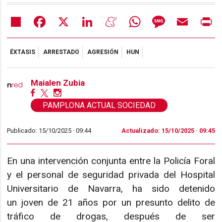
Share
Facebook
X
LinkedIn
Meneame
WhatsApp
Message
Email
Pr
ÉXTASIS
ARRESTADO
AGRESIÓN
HUN
Maialen Zubia
PAMPLONA ACTUAL SOCIEDAD
Publicado: 15/10/2025 ·
09:44
Actualizado: 15/10/2025 · 09:45
En una intervención conjunta entre la Policía Foral
y el personal de seguridad privada del Hospital
Universitario de Navarra, ha sido detenido
un joven de 21 años por un presunto delito de
tráfico de drogas, después de ser