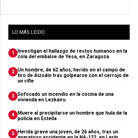
LO
MÁS LEIDO
Investigan el hallazgo de restos humanos en la
1
cola del embalse de Yesa, en Zaragoza
Un hombre, de 62 años, herido en el campo de
2
tiro de Aizoáin tras golpearse con el cerrojo de
un rifle
Sofocado un incendio en la cocina de una
3
vivienda en Lezkairu
Muere al precipitarse un hombre que huía de la
4
policía en Estella
Herida grave una joven, de 26 años, tras un
5
aparatoso accidente en la NA-122, en Lerín