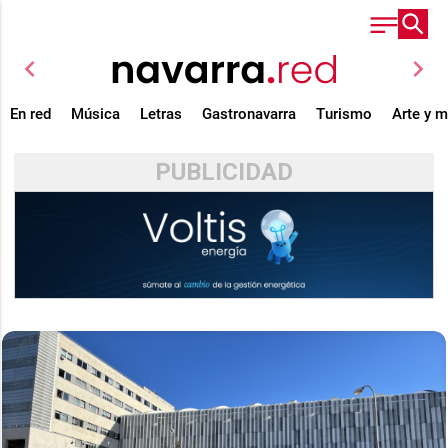
chevron_left
chevron_right
En red
Música
Letras
Gastronavarra
Turismo
Arte y 
PUBLICIDAD