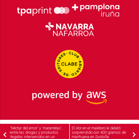
2026
© Grupo Comunikaze
'Néctar del amor' y 'mararratas',
El olor en el maletero le delató:
entre las drogas y productos
sorprendido con 400 gramos de
Desarrollado por:
OA Cloud
ilegales intervenidos en un
marihuana en Sunbilla