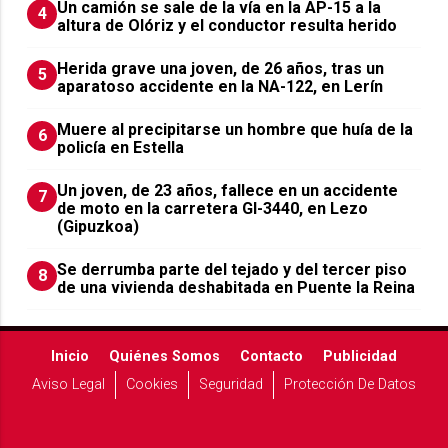
Un camión se sale de la vía en la AP-15 a la
4
altura de Olóriz y el conductor resulta herido
Herida grave una joven, de 26 años, tras un
5
aparatoso accidente en la NA-122, en Lerín
Muere al precipitarse un hombre que huía de la
6
policía en Estella
Un joven, de 23 años, fallece en un accidente
7
de moto en la carretera GI-3440, en Lezo
(Gipuzkoa)
Se derrumba parte del tejado y del tercer piso
8
de una vivienda deshabitada en Puente la Reina
Inicio
Quiénes Somos
Contacto
Publicidad
Aviso Legal
Cookies
Seguridad
Protección De Datos