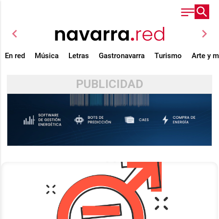
chevron_left
chevron_right
En red
Música
Letras
Gastronavarra
Turismo
Arte y 
PUBLICIDAD