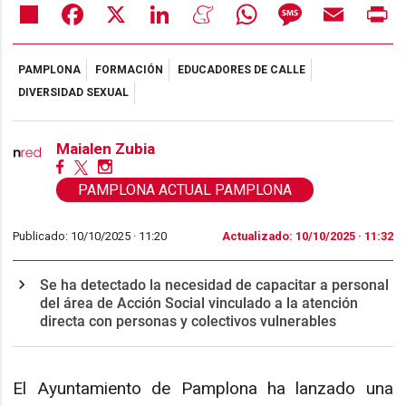
Share
Facebook
X
LinkedIn
Meneame
WhatsApp
Message
Email
Pr
PAMPLONA
FORMACIÓN
EDUCADORES DE CALLE
DIVERSIDAD SEXUAL
Maialen Zubia
PAMPLONA ACTUAL PAMPLONA
Publicado: 10/10/2025 ·
11:20
Actualizado: 10/10/2025 · 11:32
Se ha detectado la necesidad de capacitar a personal
del área de Acción Social vinculado a la atención
directa con personas y colectivos vulnerables
El Ayuntamiento de Pamplona ha lanzado una