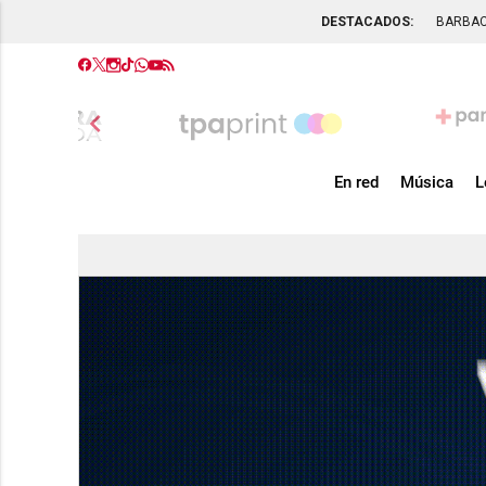
DESTACADOS:
BARBA
chevron_left
En red
Música
L