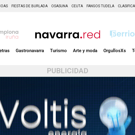
COAS
FIESTAS DE BURLADA
OSASUNA
CEUTA
FANGOS TUDELA
CLASIFIC
etras
Gastronavarra
Turismo
Arte y moda
OrgullosXs
T
PUBLICIDAD