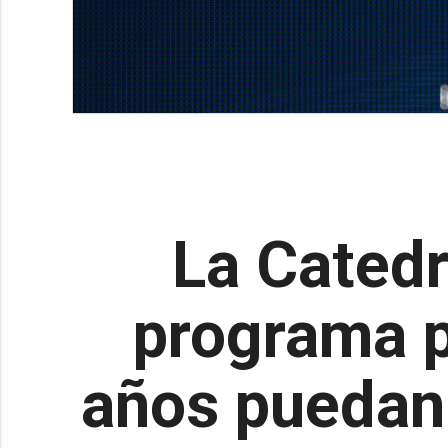
La Catedr
programa p
años puedan r